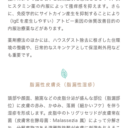
ヒスタミン薬の内服によって掻痒感を抑えます。さら
に、免疫学的にサイトカイン産生を抑制することにより
（lgEを産生しやすい）アトピー素因の体質改善目的の
内服治療薬などがあります。
薬剤療法のほかには、ハウスダスト除去に根ざした住環
境の整備や、日常的なスキンケアとして保湿剤外用など
も重要です。
脂漏性皮膚炎（脂漏性湿疹）
頭部や顔面、腋窩などの皮脂分泌が盛んな部位（脂漏部
位）に皮膚の赤み、かゆみ、落屑（細かいフケ）を伴う
湿疹を形成します。皮脂中のトリグリセリドが皮膚常在
菌（皮膚常在酵母菌：Malassezia 属）によって分解さ
れ、分解産物である遊離脂肪酸が皮膚に刺激を与えるこ