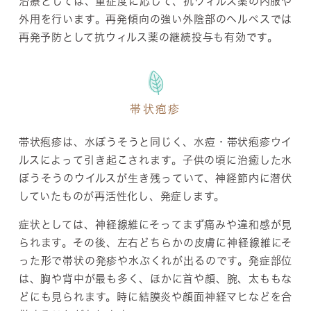
治療としては、重症度に応じて、抗ウィルス薬の内服や
外用を行います。再発傾向の強い外陰部のヘルペスでは
再発予防として抗ウィルス薬の継続投与も有効です。
帯状疱疹
帯状疱疹は、水ぼうそうと同じく、水痘・帯状疱疹ウイ
ルスによって引き起こされます。子供の頃に治癒した水
ぼうそうのウイルスが生き残っていて、神経節内に潜伏
していたものが再活性化し、発症します。
症状としては、神経線維にそってまず痛みや違和感が見
られます。その後、左右どちらかの皮膚に神経線維にそ
った形で帯状の発疹や水ぶくれが出るのです。発症部位
は、胸や背中が最も多く、ほかに首や顔、腕、太ももな
どにも見られます。時に結膜炎や顔面神経マヒなどを合