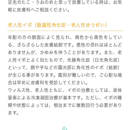
足先のたこ・うおのめと思って放置している時は、お気
軽に皮膚科へご相談ください。
老人性イボ（脂漏性角化症・老人性ゆうぜい）
年配の方の顔面によく見られ、褐色から黒色をしてい
る、ざらざらした皮膚結節です。悪性の恐れはほとんど
ありませんが、かゆみを伴うことがあります。また、老
人性イボとよく似たもので、光線角化症（日光角化症）
といって、顔や手などの露光部に角化性のイボ（結節）
が生じる事があります。鑑別が難しいので、ご心配な場
合は早めに皮膚科を受診してください。
ウィルス性、老人性ともに、イボの治療としては、液体
窒素による冷凍凝固治療が基本です。ただし、イボの種
類や状態によっては、根治までに複数回行う必要があり
ます。