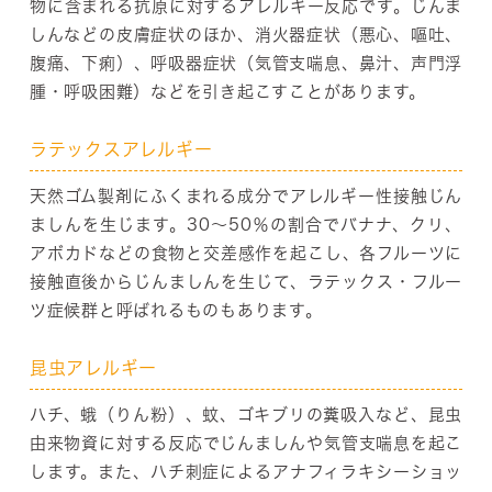
物に含まれる抗原に対するアレルギー反応です。じんま
しんなどの皮膚症状のほか、消火器症状（悪心、嘔吐、
腹痛、下痢）、呼吸器症状（気管支喘息、鼻汁、声門浮
腫・呼吸困難）などを引き起こすことがあります。
ラテックスアレルギー
天然ゴム製剤にふくまれる成分でアレルギー性接触じん
ましんを生じます。30～50％の割合でバナナ、クリ、
アボカドなどの食物と交差感作を起こし、各フルーツに
接触直後からじんましんを生じて、ラテックス・フルー
ツ症候群と呼ばれるものもあります。
昆虫アレルギー
ハチ、蛾（りん粉）、蚊、ゴキブリの糞吸入など、昆虫
由来物資に対する反応でじんましんや気管支喘息を起こ
します。また、ハチ刺症によるアナフィラキシーショッ