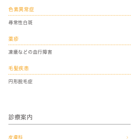
色素異常症
尋常性白斑
薬疹
凍瘡などの血行障害
毛髪疾患
円形脱毛症
診療案内
皮膚科