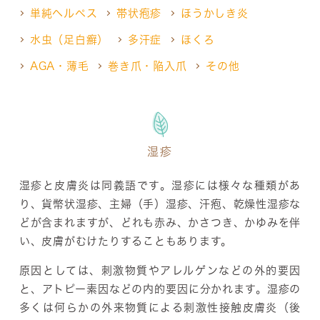
単純ヘルペス
帯状疱疹
ほうかしき炎
水虫（足白癬）
多汗症
ほくろ
AGA・薄毛
巻き爪・陥入爪
その他
湿疹
湿疹と皮膚炎は同義語です。湿疹には様々な種類があ
り、貨幣状湿疹、主婦（手）湿疹、汗疱、乾燥性湿疹な
どが含まれますが、どれも赤み、かさつき、かゆみを伴
い、皮膚がむけたりすることもあります。
原因としては、刺激物質やアレルゲンなどの外的要因
と、アトピー素因などの内的要因に分かれます。湿疹の
多くは何らかの外来物質による刺激性接触皮膚炎（後