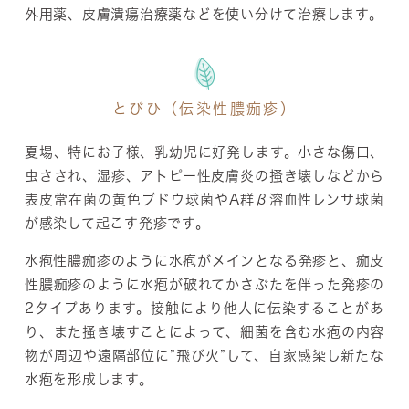
外用薬、皮膚潰瘍治療薬などを使い分けて治療します。
とびひ（伝染性膿痂疹）
夏場、特にお子様、乳幼児に好発します。小さな傷口、
虫さされ、湿疹、アトピー性皮膚炎の掻き壊しなどから
表皮常在菌の黄色ブドウ球菌やA群β溶血性レンサ球菌
が感染して起こす発疹です。
水疱性膿痂疹のように水疱がメインとなる発疹と、痂皮
性膿痂疹のように水疱が破れてかさぶたを伴った発疹の
2タイプあります。接触により他人に伝染することがあ
り、また掻き壊すことによって、細菌を含む水疱の内容
物が周辺や遠隔部位に”飛び火”して、自家感染し新たな
水疱を形成します。