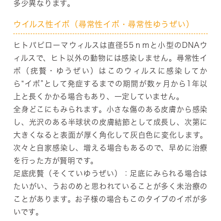
多少異なります。
ウイルス性イボ（尋常性イボ・尋常性ゆうぜい）
ヒトパピローマウィルスは直径55ｎｍと小型のDNAウ
ィルスで、ヒト以外の動物には感染しません。尋常性イ
ボ（疣贅・ゆうぜい）はこのウィルスに感染してか
ら“イボ”として発症するまでの期間が数ヶ月から1年以
上と長くかかる場合もあり、一定していません。
全身どこにもみられます。小さな傷のある皮膚から感染
し、光沢のある半球状の皮膚結節として成長し、次第に
大きくなると表面が厚く角化して灰白色に変化します。
次々と自家感染し、増える場合もあるので、早めに治療
を行った方が賢明です。
足底疣贅（そくていゆうぜい）：足底にみられる場合は
たいがい、うおのめと思われていることが多く未治療の
ことがあります。お子様の場合もこのタイプのイボが多
いです。